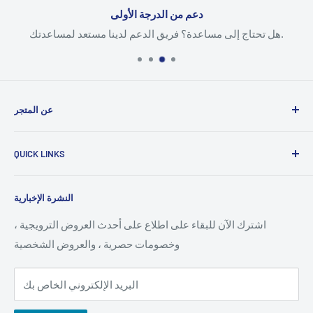
دعم من الدرجة الأولى
هل تحتاج إلى مساعدة؟ فريق الدعم لدينا مستعد لمساعدتك.
عن المتجر
هو مقر قطر
منصة التجارة الإلكترونية
تقديم مجموعة
okka.qa
QUICK LINKS
واسعة من المنتجات مع تجارب تسوق سلسة. من خلال
المدفوعات الآمنة ، والتسليم السريع ، وواجهة سهلة الاستخدام ،
سياسة الخصوصية
يضمن Okka.QA الجودة والقدرة على تحمل التكاليف والراحة.
النشرة الإخبارية
سياسة الاسترداد
تلتزم المنصة بتوفير خدمة من الدرجة الأولى ، مما يجعل التسوق
شروط الخدمة
اشترك الآن للبقاء على اطلاع على أحدث العروض الترويجية ،
عبر الإنترنت أسهل للعملاء عبر
قطر
وخصومات حصرية ، والعروض الشخصية
سياسة الشحن
البريد الإلكتروني الخاص بك